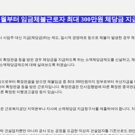
7
월부터 임금체불근로자 최대
300
만원 체당금 지
 사업주 대신 지급
(
체당금
)
하는 제도
,
일시적 경영애로 등으로 체불이 발생한 경우 
 확정판결 등을 받은 경우 체당금을 지급하도록 하는 소액체당금제도를 신설하고
,
체
 소액체당금제도에 대해 살펴보도록 하겠습니다
.
원으로부터 확정판결을 받으면 체불임금 중 최대
300
만원까지 정부로부터 우선지급을 
하여 확정판결 등을 받은 근로자입니다
.
확정판결은 민사집행법에 따른 확정된 종국판
른 확정된 이행권고결정 등이 있습니다
.
까운 근로복지공단 지역본부나 지사에 소액체당금 지급청구서를 제출하여야 합니다
.
지
허 건설업자뿐만 아니라 공사 또는 공정을 도급한 직상의 건설업자를 기준으로도 판단