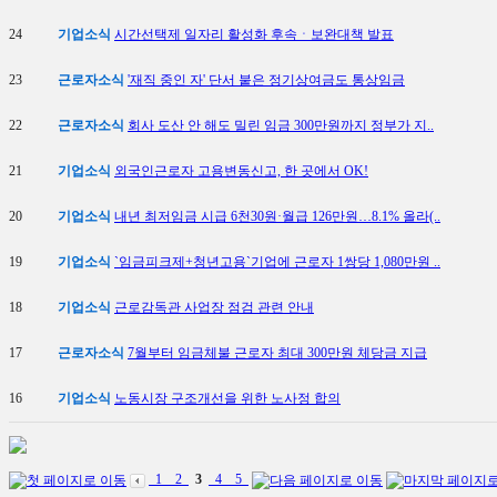
24
기업소식
시간선택제 일자리 활성화 후속ㆍ보완대책 발표
23
근로자소식
'재직 중인 자' 단서 붙은 정기상여금도 통상임금
22
근로자소식
회사 도산 안 해도 밀린 임금 300만원까지 정부가 지..
21
기업소식
외국인근로자 고용변동신고, 한 곳에서 OK!
20
기업소식
내년 최저임금 시급 6천30원·월급 126만원…8.1% 올라(..
19
기업소식
`임금피크제+청년고용`기업에 근로자 1쌍당 1,080만원 ..
18
기업소식
근로감독관 사업장 점검 관련 안내
17
근로자소식
7월부터 임금체불 근로자 최대 300만원 체당금 지급
16
기업소식
노동시장 구조개선을 위한 노사정 합의
1
2
3
4
5