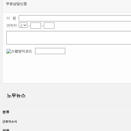
무료상담신청
이 름
연락처
-
-
노무뉴스
분류
근로자소식
제목