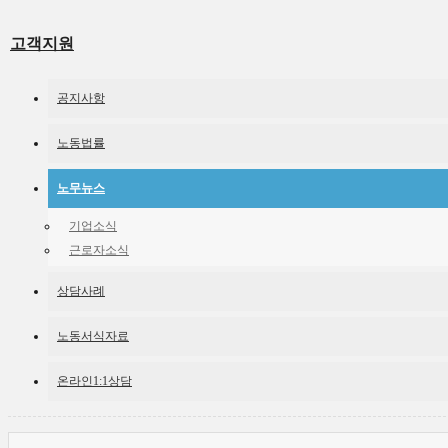
고객지원
공지사항
노동법률
노무뉴스
기업소식
근로자소식
상담사례
노동서식자료
온라인1:1상담