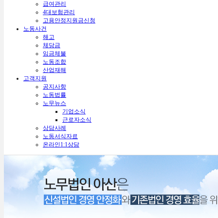
급여관리
4대보험관리
고용안정지원금신청
노동사건
해고
체당금
임금체불
노동조합
산업재해
고객지원
공지사항
노동법률
노무뉴스
기업소식
근로자소식
상담사례
노동서식자료
온라인1:1상담