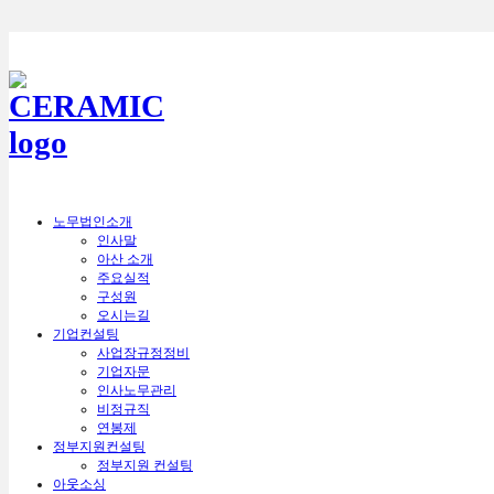
노무법인소개
인사말
아산 소개
주요실적
구성원
오시는길
기업컨설팅
사업장규정정비
기업자문
인사노무관리
비정규직
연봉제
정부지원컨설팅
정부지원 컨설팅
아웃소싱