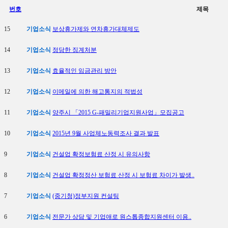
번호
제목
15
기업소식
보상휴가제와 연차휴가대체제도
14
기업소식
정당한 징계처분
13
기업소식
효율적인 임금관리 방안
12
기업소식
이메일에 의한 해고통지의 적법성
11
기업소식
양주시 「2015 G-패밀리기업지원사업」모집공고
10
기업소식
2015년 9월 사업체노동력조사 결과 발표
9
기업소식
건설업 확정보험료 산정 시 유의사항
8
기업소식
건설업 확정정산 보험료 산정 시 보험료 차이가 발생..
7
기업소식
(중기청)정부지원 컨설팅
6
기업소식
전문가 상담 및 기업애로 원스톱종합지원센터 이용..